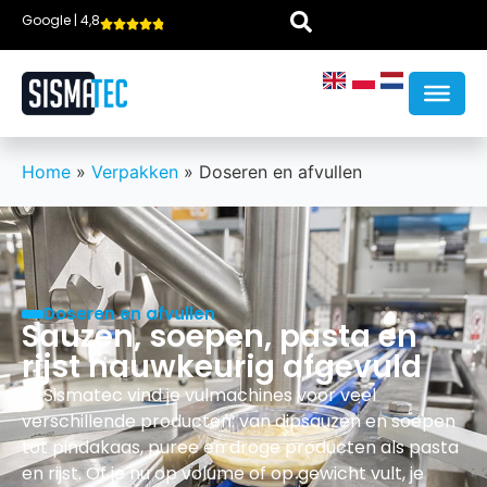
Google | 4,8
Home
»
Verpakken
»
Doseren en afvullen
Doseren en afvullen
Sauzen, soepen, pasta en
rijst nauwkeurig afgevuld
Bij Sismatec vind je vulmachines voor veel
verschillende producten: van dipsauzen en soepen
tot pindakaas, puree en droge producten als pasta
en rijst. Of je nu op volume of op gewicht vult, je