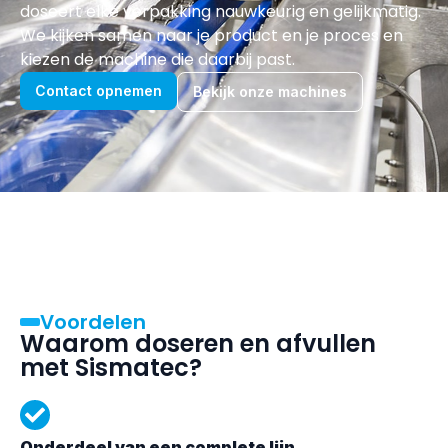
doseert elke verpakking nauwkeurig en gelijkmatig.
We kijken samen naar je product en je proces en
kiezen de machine die daarbij past.
Contact opnemen
Bekijk onze machines
Voordelen
Waarom doseren en afvullen
met Sismatec?
Onderdeel van een complete lijn