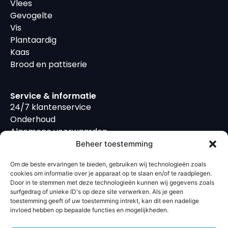
Vlees
Gevogelte
Vis
Plantaardig
Kaas
Brood en pattiserie
Service & informatie
24/7 klantenservice
Onderhoud
Algemene voorwaarden
Privacyverklaring
Beheer toestemming
Cookiebeleid
Om de beste ervaringen te bieden, gebruiken wij technologieën zoals
Sitemap
cookies om informatie over je apparaat op te slaan en/of te raadplegen.
Door in te stemmen met deze technologieën kunnen wij gegevens zoals
surfgedrag of unieke ID's op deze site verwerken. Als je geen
Contact
toestemming geeft of uw toestemming intrekt, kan dit een nadelige
Twentepoort Oost 8
invloed hebben op bepaalde functies en mogelijkheden.
7609 RG Almelo